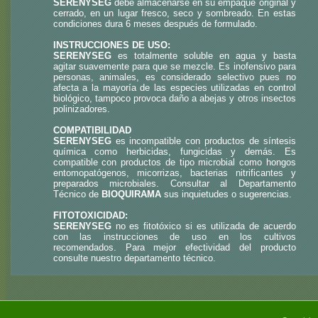
SERENYSEG
debe almacenarse en su empaque original y
cerrado, en un lugar fresco, seco y sombreado. En estas
condiciones dura 6 meses después de formulado.
INSTRUCCIONES DE USO:
SERENYSEG
es totalmente soluble en agua y basta
agitar suavemente para que se mezcle. Es inofensivo para
personas, animales, es considerado selectivo pues no
afecta a la mayoría de las especies utilizadas en control
biológico, tampoco provoca daño a abejas y otros insectos
polinizadores.
COMPATIBILIDAD
SERENYSEG
es incompatible con productos de síntesis
química como herbicidas, fungicidas y demás. Es
compatible con productos de tipo microbial como hongos
entomopatógenos, micorrizas, bacterias nitrificantes y
preparados microbiales. Consultar al Departamento
Técnico de
BIOQUIRAMA
sus inquietudes o sugerencias.
FITOTOXICIDAD:
SERENYSEG
no es fitotóxico si es utilizada de acuerdo
con las instrucciones de uso en los cultivos
recomendados. Para mejor efectividad del producto
consulte nuestro departamento técnico.