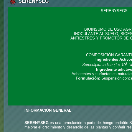
SERENYSEG
SERENYSEGS
BIOINSUMO DE USO AGR
INOCULANTE AL SUELO, BIOE
ANTIESTRÉS Y PROMOTOR DE C
COMPOSICIÓN GARANT
Ingredientes Activo
5
Serendipita indica
(1 x 10
UF
Ingrediente adictiv
Adherentes y surfactantes natural
Formulación:
Suspensión conce
INFORMACIÓN GENERAL
SERENYSEG
es una formulación a partir del hongo endófito 
mejorar el crecimiento y desarrollo de las plantas y conferir res