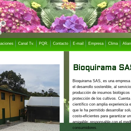
gaciones
Canal Tv.
PQR.
Contacto
E-mail
Empresa
Clima
Alia
Bioquirama SA
Bioquirama SAS, es una empresa
el desarrollo sostenible, al servici
producción de insumos biológicos 
protección de los cultivos. Cuent
científico con amplia experiencia e
que le ha permitido desarrollar so
costo-eficientes para garantizar u
amigable; responsable con el med
consumidores.