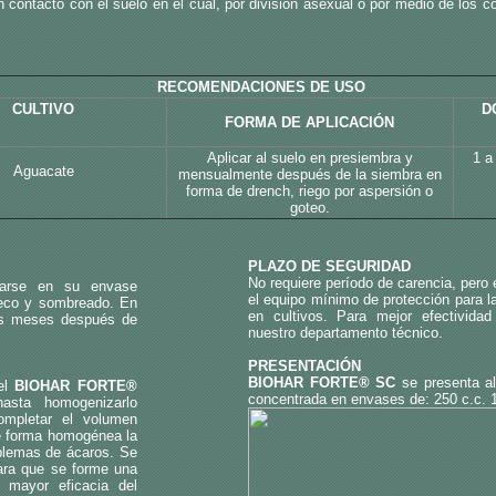
n contacto con el suelo en el cual, por división asexual o por medio de los c
RECOMENDACIONES DE USO
CULTIVO
D
FORMA DE APLICACIÓN
Aplicar al suelo en presiembra y
1 a 
Aguacate
mensualmente después de la siembra en
forma de drench, riego por aspersión o
goteo.
PLAZO DE SEGURIDAD
No requiere período de carencia, pero 
narse en su envase
el equipo mínimo de protección para l
 seco y sombreado. En
en cultivos. Para mejor efectividad
eis meses después de
nuestro departamento técnico.
PRESENTACIÓN
BIOHAR FORTE® SC
se presenta a
 el
BIOHAR FORTE®
concentrada en envases de: 250 c.c. 1,
asta homogenizarlo
ompletar el volumen
e forma homogénea la
oblemas de ácaros. Se
para que se forme una
 mayor eficacia del