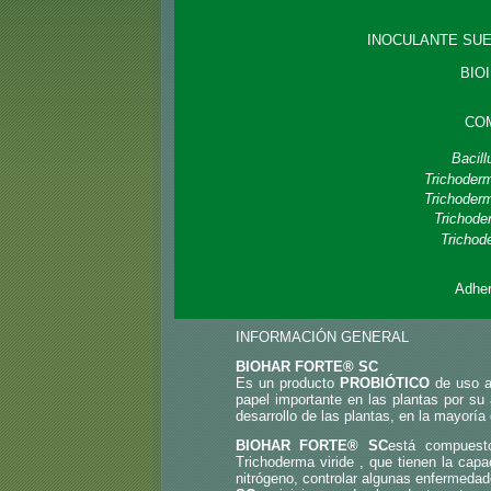
INOCULANTE SUE
BIO
CO
Bacil
Trichoder
Trichoderm
Trichode
Trichod
Adher
INFORMACIÓN GENERAL
BIOHAR FORTE® SC
Es un producto
PROBIÓTICO
de uso a
papel importante en las plantas por su
desarrollo de las plantas, en la mayoría 
BIOHAR FORTE® SC
está compuest
Trichoderma viride , que tienen la capac
nitrógeno, controlar algunas enfermedad