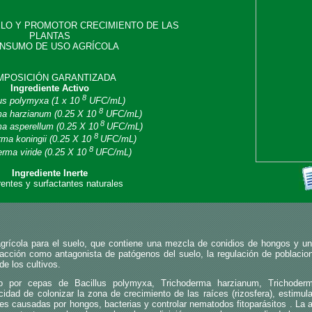
LO Y PROMOTOR CRECIMIENTO DE LAS
PLANTAS
INSUMO DE USO AGRÍCOLA
MPOSICIÓN GARANTIZADA
Ingrediente Activo
8
lus polymyxa (1 x 10
UFC/mL)
8
ma harzianum (0.25 X 10
UFC/mL)
8
a asperellum (0.25 X 10
UFC/mL)
8
rma koningii (0.25 X 10
UFC/mL)
8
erma viride (0.25 X 10
UFC/mL)
Ingrediente Inerte
entes y surfactantes naturales
grícola para el suelo, que contiene una mezcla de conidios de hongos y u
 acción como antagonista de patógenos del suelo, la regulación de poblaci
de los cultivos.
o por cepas de Bacillus polymyxa, Trichoderma harzianum, Trichoderm
idad de colonizar la zona de crecimiento de las raíces (rizosfera), estimular e
es causadas por hongos, bacterias y controlar nematodos fitoparásitos . La a