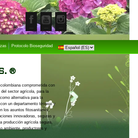
nzas
Protocolo Bioseguridad
S. ®
 colombiana comprometida con
o del sector agrícola, para la
como alternativa para la
a con un departamento técnico y
n los asuntos fitosanitarios,
luciones innovadoras, seguras y
na producción agrícola segura,
io ambiente, productores y