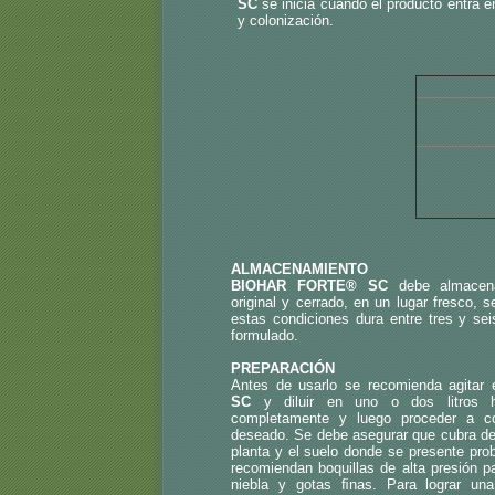
SC
se inicia cuando el producto entra e
y colonización.
ALMACENAMIENTO
BIOHAR FORTE® SC
debe almace
original y cerrado, en un lugar fresco,
estas condiciones dura entre tres y s
formulado.
PREPARACIÓN
Antes de usarlo se recomienda agitar
SC
y diluir en uno o dos litros h
completamente y luego proceder a c
deseado. Se debe asegurar que cubra d
planta y el suelo donde se presente pr
recomiendan boquillas de alta presión 
niebla y gotas ﬁnas. Para lograr una